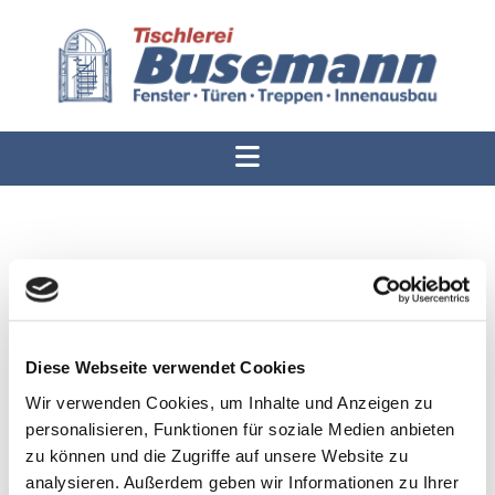
Impressum
Tischlerei Heinz Busemann
Wagenbergstraße 63
Diese Webseite verwendet Cookies
59759 Arnsberg
Wir verwenden Cookies, um Inhalte und Anzeigen zu
personalisieren, Funktionen für soziale Medien anbieten
Telefon:
02932 31417
zu können und die Zugriffe auf unsere Website zu
E-Mail:
info@tischlerei-busemann.de
analysieren. Außerdem geben wir Informationen zu Ihrer