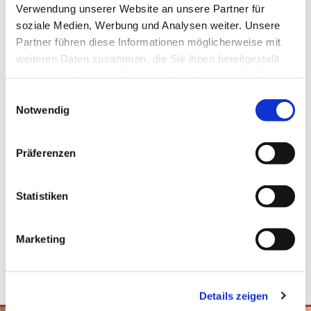
Verwendung unserer Website an unsere Partner für
Inhaber: Heinz Busemann
soziale Medien, Werbung und Analysen weiter. Unsere
Partner führen diese Informationen möglicherweise mit
weiteren Daten zusammen, die Sie ihnen bereitgestellt
Wir sind nicht bereit oder verpflichtet, an
haben oder die sie im Rahmen Ihrer Nutzung der Dienste
Streitbeilegungsverfahren vor einer
gesammelt haben.
Einwilligungsauswahl
Verbraucherschlichtungsstelle teilzunehmen.
Notwendig
Diese Webseite ist ein Produkt von
kpage.de
Präferenzen
Statistiken
Marketing
Details zeigen